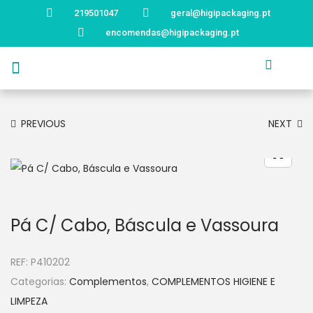
219501047
geral@higipackaging.pt
encomendas@higipackaging.pt
APRESENTAÇÃO
PRODUTOS
CURIOSIDADES
CATÁLOGOS
CONTACTOS
PREVIOUS
NEXT
Pá C/ Cabo, Báscula e Vassoura
REF:
P410202
Categorias:
Complementos
,
COMPLEMENTOS HIGIENE E
LIMPEZA