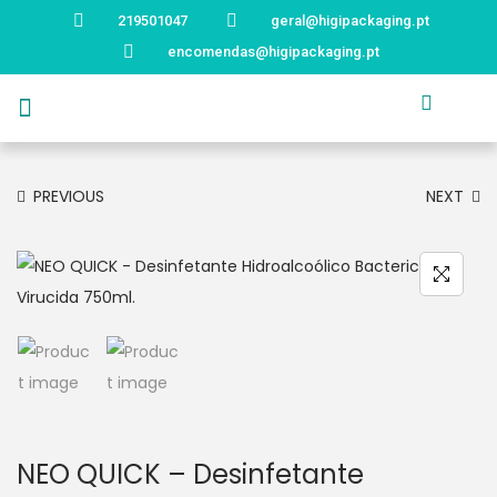
219501047
geral@higipackaging.pt
encomendas@higipackaging.pt
APRESENTAÇÃO
PRODUTOS
CURIOSIDADES
CATÁLOGOS
CONTACTOS
PREVIOUS
NEXT
NEO QUICK – Desinfetante