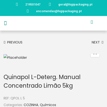
219501047
geral@higipackaging.pt
encomendas@higipackaging.pt
APRESENTAÇÃO
PRODUTOS
CURIOSIDADES
CATÁLOGOS
CONTACTOS
PREVIOUS
NEXT
Quinapol L-Deterg. Manual
Concentrado Limão 5kg
REF:
QPOL L 5
Categorias:
COZINHA
,
Químicos