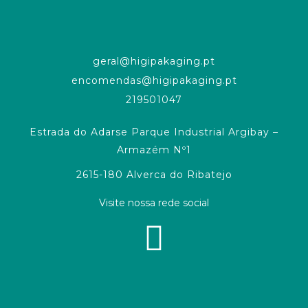
geral@higipakaging.pt
encomendas@higipakaging.pt
219501047
Estrada do Adarse Parque Industrial Argibay –
Armazém Nº1
2615-180 Alverca do Ribatejo
Visite nossa rede social