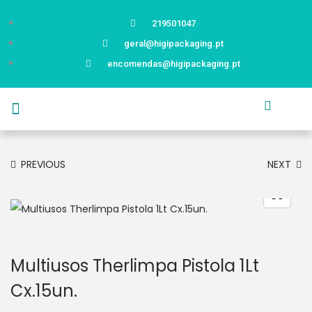
219501047
geral@higipackaging.pt
encomendas@higipackaging.pt
APRESENTAÇÃO
PRODUTOS
CURIOSIDADES
CATÁLOGOS
CONTACTOS
PREVIOUS
NEXT
Multiusos Therlimpa Pistola 1Lt
Cx.15un.