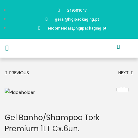
219501047
geral@higipackaging.pt
encomendas@higipackaging.pt
APRESENTAÇÃO
PRODUTOS
CURIOSIDADES
CATÁLOGOS
CONTACTOS
PREVIOUS
NEXT
Gel Banho/Shampoo Tork
Premium 1LT Cx.6un.