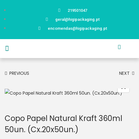
219501047
geral@higipackaging.pt
encomendas@higipackaging.pt
APRESENTAÇÃO
PRODUTOS
CURIOSIDADES
CATÁLOGOS
CONTACTOS
PREVIOUS
NEXT
Copo Papel Natural Kraft 360ml
50un. (Cx.20x50un.)