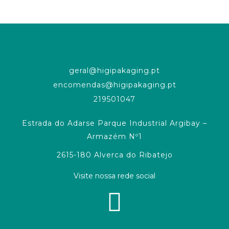
geral@higipakaging.pt
encomendas@higipakaging.pt
219501047
Estrada do Adarse Parque Industrial Argibay –
Armazém Nº1
2615-180 Alverca do Ribatejo
Visite nossa rede social