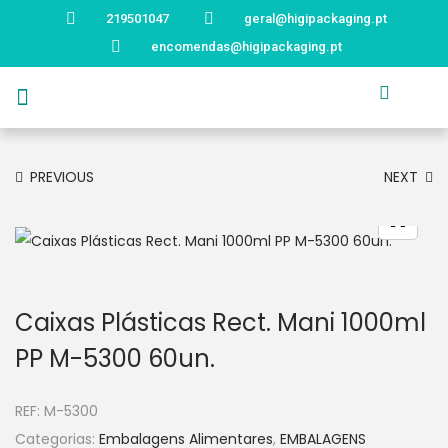
219501047
geral@higipackaging.pt
encomendas@higipackaging.pt
APRESENTAÇÃO
PRODUTOS
CURIOSIDADES
CATÁLOGOS
CONTACTOS
PREVIOUS
NEXT
Caixas Plásticas Rect. Mani 1000ml
PP M-5300 60un.
REF:
M-5300
Categorias:
Embalagens Alimentares
,
EMBALAGENS