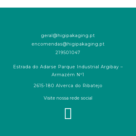
geral@higipakaging.pt
encomendas@higipakaging.pt
219501047
Estrada do Adarse Parque Industrial Argibay –
Armazém Nº1
2615-180 Alverca do Ribatejo
Visite nossa rede social