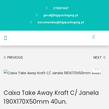
219501047
geral@higipackaging.pt
encomendas@higipackaging.pt
APRESENTAÇÃO
PRODUTOS
CURIOSIDADES
CATÁLOGOS
CONTACTOS
PREVIOUS
NEXT
Caixa Take Away Kraft C/ Janela
190X170X50mm 40un.