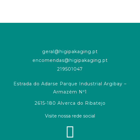
geral@higipakaging.pt
encomendas@higipakaging.pt
219501047
Estrada do Adarse Parque Industrial Argibay –
Armazém Nº1
2615-180 Alverca do Ribatejo
Visite nossa rede social