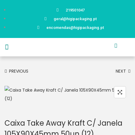
219501047
geral@higipackaging.pt
encomendas@higipackaging.pt
APRESENTAÇÃO
PRODUTOS
CURIOSIDADES
CATÁLOGOS
CONTACTOS
PREVIOUS
NEXT
Caixa Take Away Kraft C/ Janela
105X90X45mm 50un.(12)