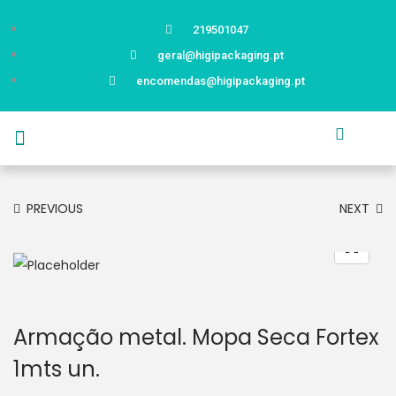
219501047
geral@higipackaging.pt
encomendas@higipackaging.pt
APRESENTAÇÃO
PRODUTOS
CURIOSIDADES
CATÁLOGOS
CONTACTOS
PREVIOUS
NEXT
Armação metal. Mopa Seca Fortex
1mts un.