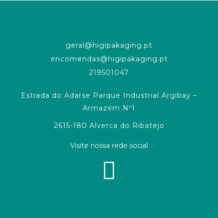
geral@higipakaging.pt
encomendas@higipakaging.pt
219501047
Estrada do Adarse Parque Industrial Argibay –
Armazém Nº1
2615-180 Alverca do Ribatejo
Visite nossa rede social