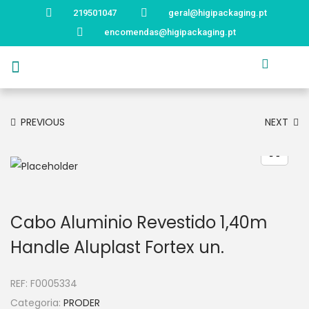
219501047
geral@higipackaging.pt
encomendas@higipackaging.pt
APRESENTAÇÃO
PRODUTOS
CURIOSIDADES
CATÁLOGOS
CONTACTOS
PREVIOUS
NEXT
Cabo Aluminio Revestido 1,40m
Handle Aluplast Fortex un.
REF:
F0005334
Categoria:
PRODER