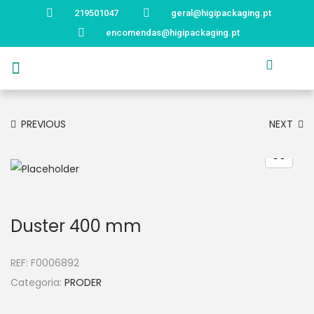
219501047
geral@higipackaging.pt
encomendas@higipackaging.pt
APRESENTAÇÃO
PRODUTOS
CURIOSIDADES
CATÁLOGOS
CONTACTOS
PREVIOUS
NEXT
Duster 400 mm
REF:
F0006892
Categoria:
PRODER