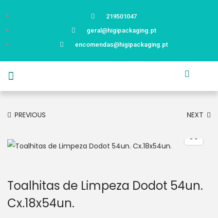
219501047
geral@higipackaging.pt
encomendas@higipackaging.pt
APRESENTAÇÃO
PRODUTOS
CURIOSIDADES
CATÁLOGOS
CONTACTOS
PREVIOUS
NEXT
Toalhitas de Limpeza Dodot 54un.
Cx.18x54un.