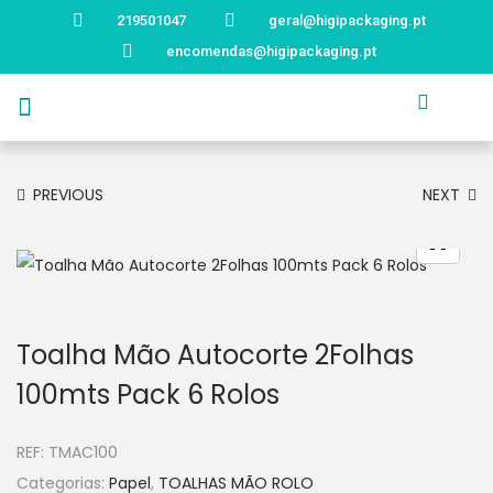
219501047
geral@higipackaging.pt
encomendas@higipackaging.pt
APRESENTAÇÃO
PRODUTOS
CURIOSIDADES
CATÁLOGOS
CONTACTOS
PREVIOUS
NEXT
Toalha Mão Autocorte 2Folhas
100mts Pack 6 Rolos
REF:
TMAC100
Categorias:
Papel
,
TOALHAS MÃO ROLO