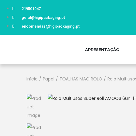
219501047
geral@higipackaging.pt
encomendas@higipackaging.pt
APRESENTAÇÃO
Início
/
Papel
/
TOALHAS MÃO ROLO
/
Rolo Multiuso