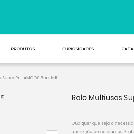
PRODUTOS
CURIOSIDADES
CATÁ
s Super Roll AMOOS 6un. 1=10
Rolo Multiusos Su
Qualquer que seja a necessid
otimizção de consumos. Emb