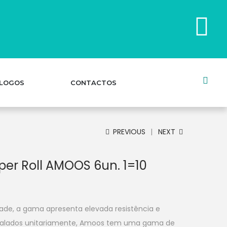
LOGOS
CONTACTOS
PREVIOUS
NEXT
per Roll AMOOS 6un. 1=10
ade, a gama apresenta elevada resistência e
alados unitariamente, Amoos tem uma gama de