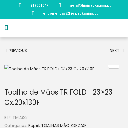
219501047
geral@higipackaging.pt
encomendas@higipackaging.pt
APRESENTAÇÃO
PRODUTOS
CURIOSIDADES
CATÁLOGOS
CONTACTOS
PREVIOUS
NEXT
Toalha de Mãos TRIFOLD+ 23×23
Cx.20x130F
REF:
TM2323
Categorias:
Papel
,
TOALHAS MÃO ZIG ZAG