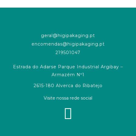
geral@higipakaging.pt
encomendas@higipakaging.pt
219501047
Estrada do Adarse Parque Industrial Argibay –
Armazém Nº1
2615-180 Alverca do Ribatejo
Visite nossa rede social