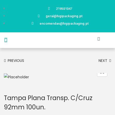
219501047
geral@higipackaging.pt
encomendas@higipackaging.pt
APRESENTAÇÃO
PRODUTOS
CURIOSIDADES
CATÁLOGOS
CONTACTOS
PREVIOUS
NEXT
Tampa Plana Transp. C/Cruz
92mm 100un.