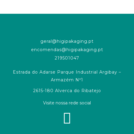
geral@higipakaging.pt
encomendas@higipakaging.pt
219501047
Estrada do Adarse Parque Industrial Argibay –
Armazém Nº1
2615-180 Alverca do Ribatejo
Visite nossa rede social