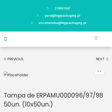
219501047
geral@higipackaging.pt
encomendas@higipackaging.pt
APRESENTAÇÃO
PRODUTOS
CURIOSIDADES
CATÁLOGOS
CONTACTOS
PREVIOUS
NEXT
Tampa de ERPAMU000096/97/98
50un. (10x50un.)