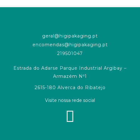
geral@higipakaging.pt
encomendas@higipakaging.pt
219501047
Estrada do Adarse Parque Industrial Argibay –
Armazém Nº1
2615-180 Alverca do Ribatejo
Visite nossa rede social