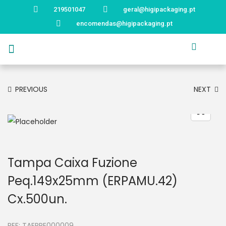
219501047
geral@higipackaging.pt
encomendas@higipackaging.pt
APRESENTAÇÃO
PRODUTOS
CURIOSIDADES
CATÁLOGOS
CONTACTOS
PREVIOUS
NEXT
Tampa Caixa Fuzione
Peq.149x25mm (ERPAMU.42)
Cx.500un.
REF:
TAERPE000009