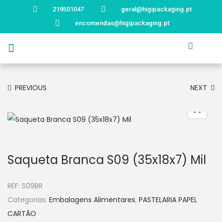
219501047
geral@higipackaging.pt
encomendas@higipackaging.pt
APRESENTAÇÃO
PRODUTOS
CURIOSIDADES
CATÁLOGOS
CONTACTOS
PREVIOUS
NEXT
Saqueta Branca S09 (35x18x7) Mil
REF:
S09BR
Categorias:
Embalagens Alimentares
,
PASTELARIA PAPEL
CARTÃO