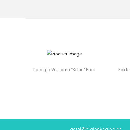
Recarga Vassoura “Baltic” Fapil
Balde
geral@higipakaging.pt