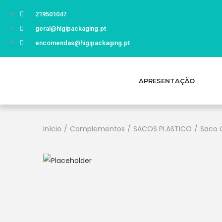
219501047
geral@higipackaging.pt
encomendas@higipackaging.pt
APRESENTAÇÃO
Início
/
Complementos
/
SACOS PLASTICO
/
Saco C