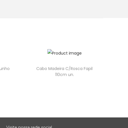
Punho
Cabo Madeira C/Rosca Fapil
110cm un.
Visite nossa rede social