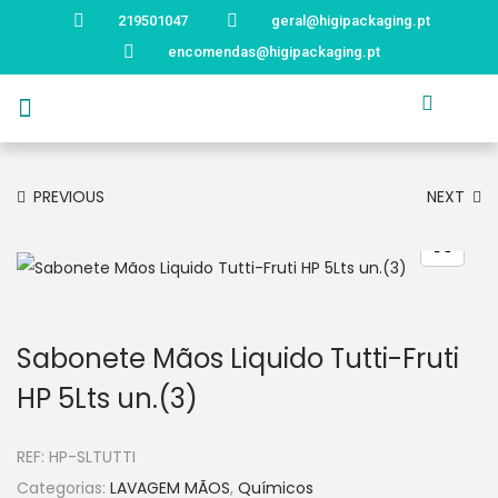
219501047
geral@higipackaging.pt
encomendas@higipackaging.pt
APRESENTAÇÃO
PRODUTOS
CURIOSIDADES
CATÁLOGOS
CONTACTOS
PREVIOUS
NEXT
Sabonete Mãos Liquido Tutti-Fruti
HP 5Lts un.(3)
REF:
HP-SLTUTTI
Categorias:
LAVAGEM MÃOS
,
Químicos