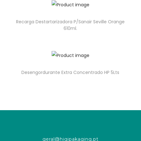
Recarga Destartarizadora P/Sanair Seville Orange
610ml.
Desengordurante Extra Concentrado HP 5Lts
geral@higipakaging.pt