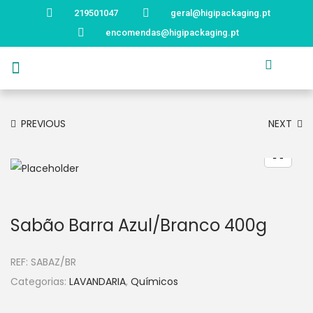
219501047
geral@higipackaging.pt
encomendas@higipackaging.pt
APRESENTAÇÃO
PRODUTOS
CURIOSIDADES
CATÁLOGOS
CONTACTOS
PREVIOUS
NEXT
Sabão Barra Azul/Branco 400g
REF:
SABAZ/BR
Categorias:
LAVANDARIA
,
Químicos