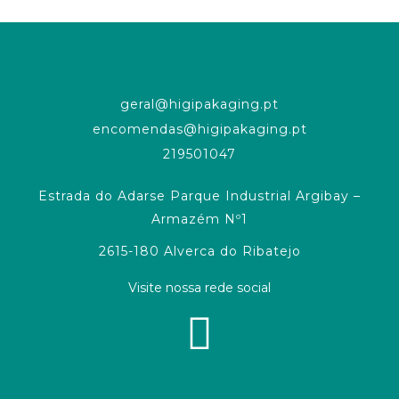
geral@higipakaging.pt
encomendas@higipakaging.pt
219501047
Estrada do Adarse Parque Industrial Argibay –
Armazém Nº1
2615-180 Alverca do Ribatejo
Visite nossa rede social