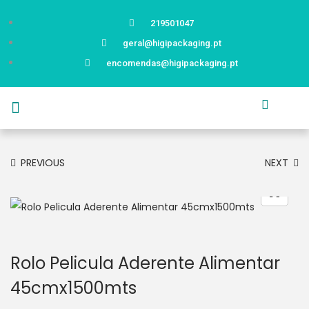
219501047
geral@higipackaging.pt
encomendas@higipackaging.pt
APRESENTAÇÃO
PRODUTOS
CURIOSIDADES
CATÁLOGOS
CONTACTOS
PREVIOUS
NEXT
Rolo Pelicula Aderente Alimentar
45cmx1500mts