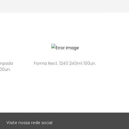
Empada
Forma Rect. 1240 240ml 100un.
00un.
Visite nossa rede social