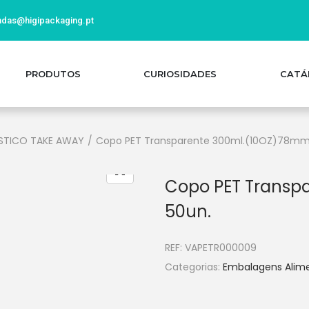
das@higipackaging.pt
PRODUTOS
CURIOSIDADES
CATÁ
STICO TAKE AWAY
/
Copo PET Transparente 300ml.(10OZ)78mm
Copo PET Transp
50un.
REF:
VAPETR000009
Categorias:
Embalagens Alim