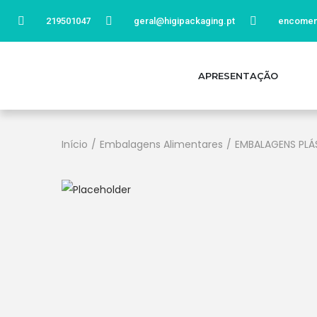
219501047
geral@higipackaging.pt
encomen
APRESENTAÇÃO
Início
/
Embalagens Alimentares
/
EMBALAGENS PLÁ