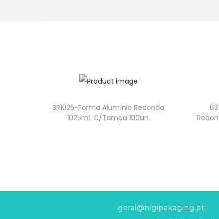
BR1025-Forma Alumínio Redonda
63
1025ml. C/Tampa 100un.
Redon
geral@higipakaging.pt