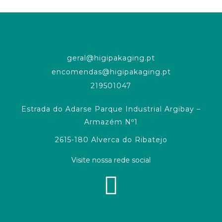
geral@higipakaging.pt
encomendas@higipakaging.pt
219501047
Estrada do Adarse Parque Industrial Argibay –
Armazém Nº1
2615-180 Alverca do Ribatejo
Visite nossa rede social