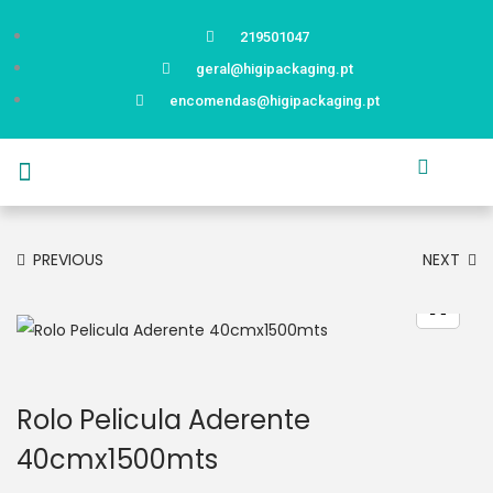
219501047
geral@higipackaging.pt
encomendas@higipackaging.pt
APRESENTAÇÃO
PRODUTOS
CURIOSIDADES
CATÁLOGOS
CONTACTOS
PREVIOUS
NEXT
Rolo Pelicula Aderente
40cmx1500mts