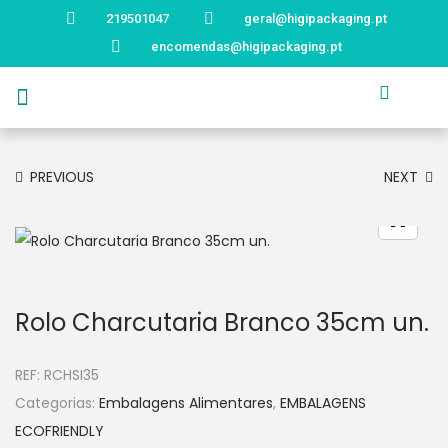
219501047
geral@higipackaging.pt
encomendas@higipackaging.pt
APRESENTAÇÃO
PRODUTOS
CURIOSIDADES
CATÁLOGOS
CONTACTOS
PREVIOUS
NEXT
Rolo Charcutaria Branco 35cm un.
REF:
RCHSI35
Categorias:
Embalagens Alimentares
,
EMBALAGENS
ECOFRIENDLY