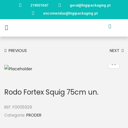
219501047
geral@higipackaging.pt
encomendas@higipackaging.pt
APRESENTAÇÃO
PRODUTOS
CURIOSIDADES
CATÁLOGOS
CONTACTOS
PREVIOUS
NEXT
Rodo Fortex Squig 75cm un.
REF:
F0005929
Categoria:
PRODER