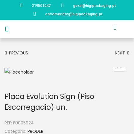
219501047
geral@higipackaging.pt
encomendas@higipackaging.pt
APRESENTAÇÃO
PRODUTOS
CURIOSIDADES
CATÁLOGOS
CONTACTOS
PREVIOUS
NEXT
Placa Evolution Sign (Piso
Escorregadio) un.
REF:
F0005924
Categoria:
PRODER