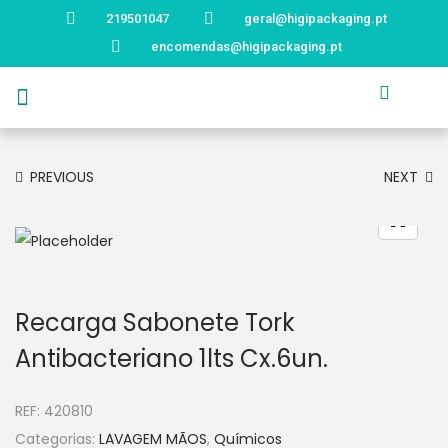
219501047
geral@higipackaging.pt
encomendas@higipackaging.pt
APRESENTAÇÃO
PRODUTOS
CURIOSIDADES
CATÁLOGOS
CONTACTOS
PREVIOUS
NEXT
Recarga Sabonete Tork
Antibacteriano 1lts Cx.6un.
REF:
420810
Categorias:
LAVAGEM MÃOS
,
Químicos