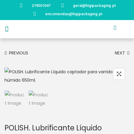
219501047
geral@higipackaging.pt
encomendas@higipackaging.pt
APRESENTAÇÃO
PRODUTOS
CURIOSIDADES
CATÁLOGOS
CONTACTOS
PREVIOUS
NEXT
POLISH. Lubrificante Líquido