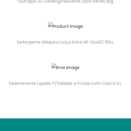
Quinapol 33-Desengordurante Usos Gerais 5kg
Detergente Máquina Loiça Extra HP-DLM22 10lts.
Desinfetante Liquido P/Saladas e Frutas com Casca 1Lt.