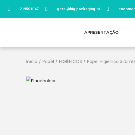
219501047
geral@higipackaging.pt
encomen
APRESENTAÇÃO
Início
/
Papel
/
HIGIÉNICOS
/
Papel Higiénico 320mts