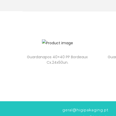
Guardanapos 40×40 PP Bordeaux
Gua
Cx.24x50un.
geral@higipakaging.pt