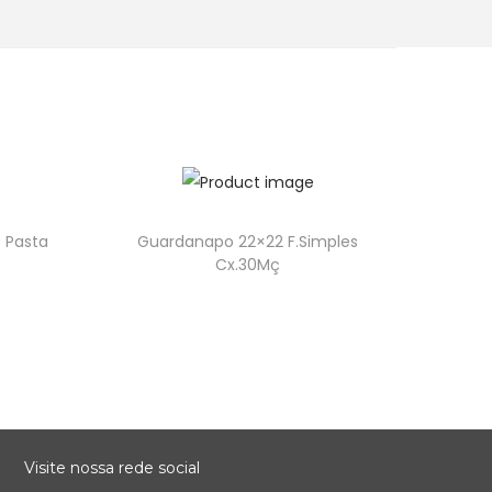
 Pasta
Guardanapo 22×22 F.Simples
Cx.30Mç
Visite nossa rede social