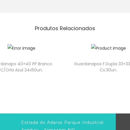
Produtos Relacionados
rdanapo 40×40 PP Branco
Guardanapos F.Dupla 33×33
C/Orla Azul 24x50un.
Cx.30un.
Estrada do Adarse Parque Industrial