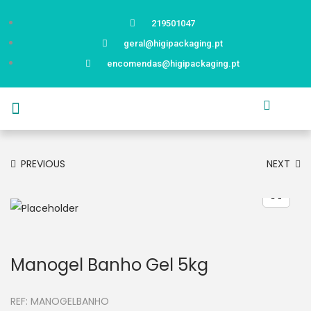
219501047
geral@higipackaging.pt
encomendas@higipackaging.pt
APRESENTAÇÃO
PRODUTOS
CURIOSIDADES
CATÁLOGOS
CONTACTOS
PREVIOUS
NEXT
Manogel Banho Gel 5kg
REF:
MANOGELBANHO