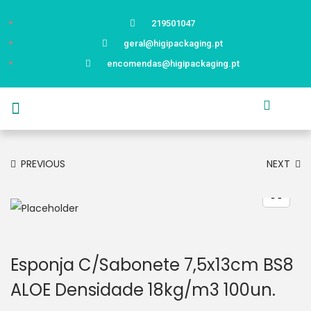
219501047
geral@higipackaging.pt
encomendas@higipackaging.pt
APRESENTAÇÃO
PRODUTOS
CURIOSIDADES
CATÁLOGOS
CONTACTOS
PREVIOUS
NEXT
Esponja C/Sabonete 7,5x13cm BS8
ALOE Densidade 18kg/m3 100un.