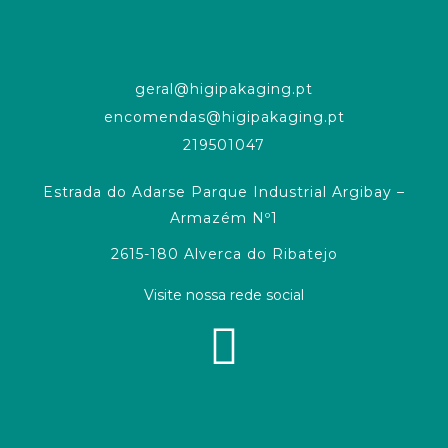
geral@higipakaging.pt
encomendas@higipakaging.pt
219501047
Estrada do Adarse Parque Industrial Argibay –
Armazém Nº1
2615-180 Alverca do Ribatejo
Visite nossa rede social