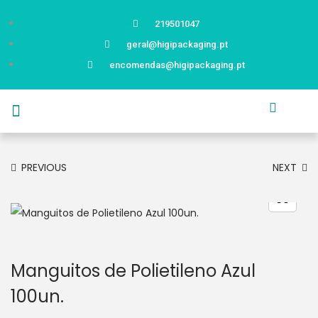
219501047
geral@higipackaging.pt
encomendas@higipackaging.pt
APRESENTAÇÃO
PRODUTOS
CURIOSIDADES
CATÁLOGOS
CONTACTOS
PREVIOUS
NEXT
Manguitos de Polietileno Azul
100un.