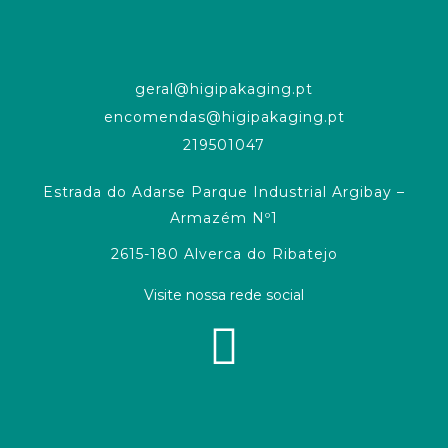
geral@higipakaging.pt
encomendas@higipakaging.pt
219501047
Estrada do Adarse Parque Industrial Argibay –
Armazém Nº1
2615-180 Alverca do Ribatejo
Visite nossa rede social