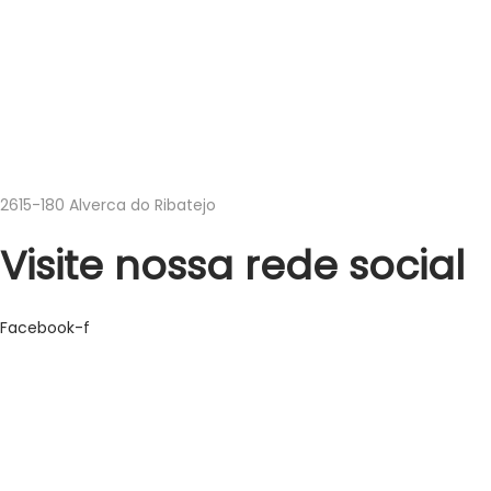
geral@higipakaging.pt
encomendas@higipakaging.pt
219501047
Estrada do Adarse Parque Industrial Argibay – Armazém Nº1
2615-180 Alverca do Ribatejo
Visite nossa rede social
Facebook-f
geral@higipakaging.pt
encomendas@higipakaging.pt