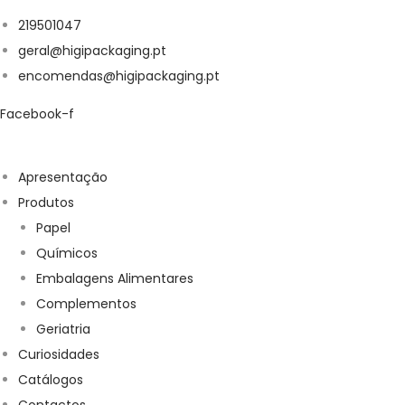
219501047
geral@higipackaging.pt
encomendas@higipackaging.pt
Facebook-f
Apresentação
Produtos
Papel
Químicos
Embalagens Alimentares
Complementos
Geriatria
Curiosidades
Catálogos