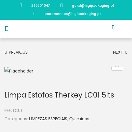
219501047
geral@higipackaging.pt
encomendas@higipackaging.pt
APRESENTAÇÃO
PRODUTOS
CURIOSIDADES
CATÁLOGOS
CONTACTOS
PREVIOUS
NEXT
Limpa Estofos Therkey LC01 5lts
REF:
LC01
Categorias:
LIMPEZAS ESPECIAIS
,
Químicos