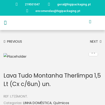
219501047
geral@higipackaging.pt
encomendas@higipackaging.pt
APRESENTAÇÃO
PRODUTOS
CURIOSIDADES
CATÁLOGOS
CONTACTOS
PREVIOUS
NEXT
Lava Tudo Montanha Therlimpa 1,5
Lt (Cx c/6un) un.
REF:
LT1,5MONT.
Categorias:
LINHA DOMÉSTICA
,
Químicos