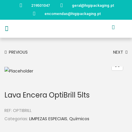
219501047
geral@higipackaging.pt
encomendas@higipackaging.pt
APRESENTAÇÃO
PRODUTOS
CURIOSIDADES
CATÁLOGOS
CONTACTOS
PREVIOUS
NEXT
Lava Encera OptiBrill 5lts
REF:
OPTIBRILL
Categorias:
LIMPEZAS ESPECIAIS
,
Químicos