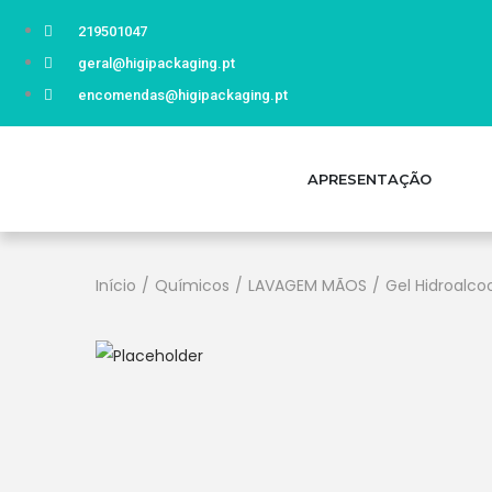
219501047
geral@higipackaging.pt
encomendas@higipackaging.pt
APRESENTAÇÃO
Início
/
Químicos
/
LAVAGEM MÃOS
/
Gel Hidroalco