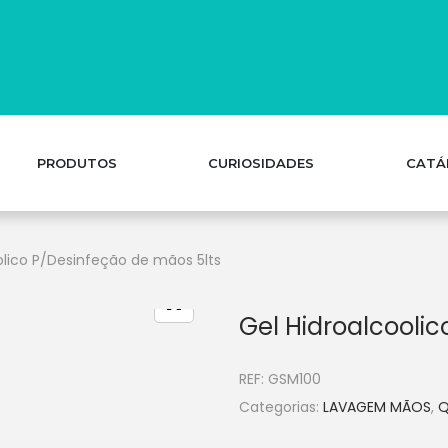
PRODUTOS
CURIOSIDADES
CATÁ
olico P/Desinfeção de mãos 5lts
Gel Hidroalcooli
REF:
GSM100
Categorias:
LAVAGEM MÃOS
,
Q