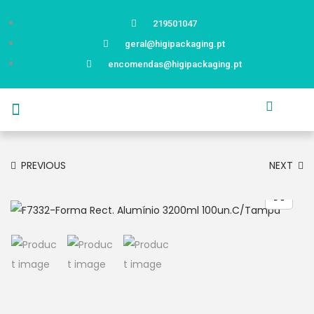
219501047
geral@higipackaging.pt
encomendas@higipackaging.pt
APRESENTAÇÃO
PRODUTOS
CURIOSIDADES
CATÁLOGOS
CONTACTOS
PREVIOUS
NEXT