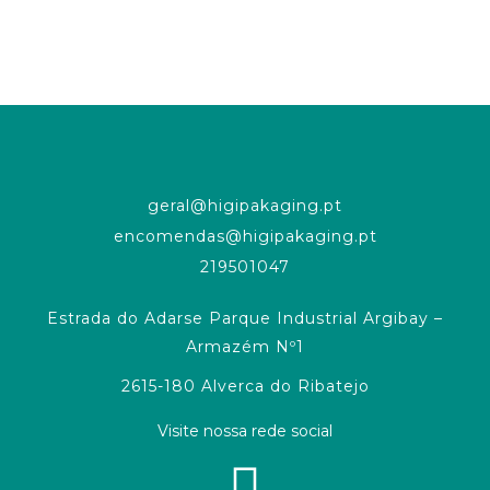
geral@higipakaging.pt
encomendas@higipakaging.pt
219501047
Estrada do Adarse Parque Industrial Argibay –
Armazém Nº1
2615-180 Alverca do Ribatejo
Visite nossa rede social