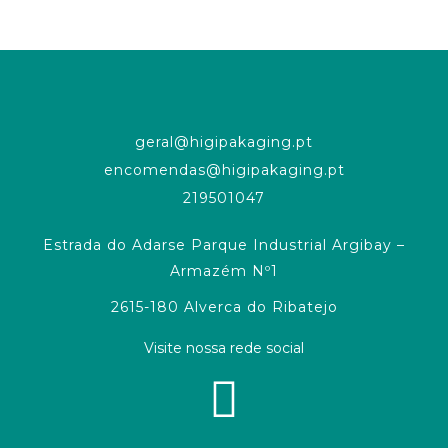
geral@higipakaging.pt
encomendas@higipakaging.pt
219501047
Estrada do Adarse Parque Industrial Argibay –
Armazém Nº1
2615-180 Alverca do Ribatejo
Visite nossa rede social