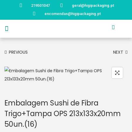
219501047
geral@higipackaging.pt
encomendas@higipackaging.pt
APRESENTAÇÃO
PRODUTOS
CURIOSIDADES
CATÁLOGOS
CONTACTOS
PREVIOUS
NEXT
Embalagem Sushi de Fibra
Trigo+Tampa OPS 213x133x20mm
50un.(16)