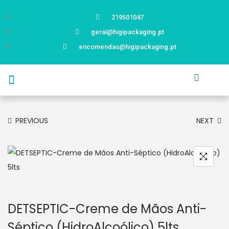
219501047
geral@higipackaging.pt
encomendas@higipackaging.pt
APRESENTAÇÃO
PRODUTOS
CURIOSIDADES
CATÁLOGOS
CONTACTOS
PREVIOUS
NEXT
DETSEPTIC-Creme de Mãos Anti-
Séptico (HidroAlcoólico) 5lts