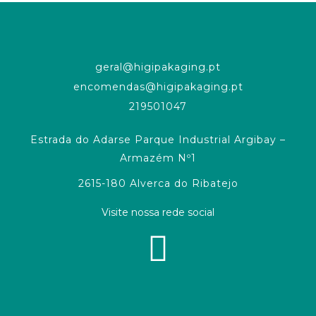
geral@higipakaging.pt
encomendas@higipakaging.pt
219501047
Estrada do Adarse Parque Industrial Argibay –
Armazém Nº1
2615-180 Alverca do Ribatejo
Visite nossa rede social