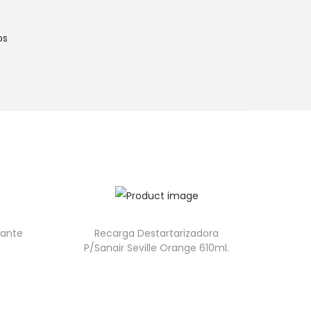
os
rante
Recarga Destartarizadora
P/Sanair Seville Orange 610ml.