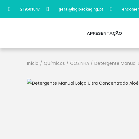
219501047
geral@higipackaging.pt
encomen
APRESENTAÇÃO
Início
/
Químicos
/
COZINHA
/
Detergente Manual L