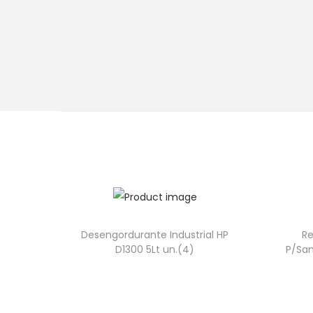
Desengordurante Industrial HP
Re
D1300 5Lt un.(4)
P/San