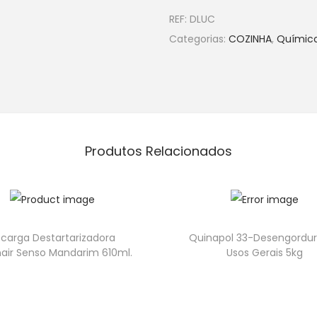
REF:
DLUC
Categorias:
COZINHA
,
Químic
Produtos Relacionados
carga Destartarizadora
Quinapol 33-Desengordu
air Senso Mandarim 610ml.
Usos Gerais 5kg