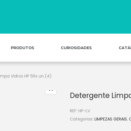
PRODUTOS
CURIOSIDADES
CATÁ
mpa Vidros HP 5lts un.(4)
Detergente Limpa 
REF:
HP-LV
Categorias:
LIMPEZAS GERAIS
,