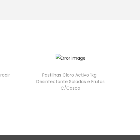
roair
Pastilhas Cloro Activo 1kg-
l
Desinfectante Saladas e Frutas
C/Casca