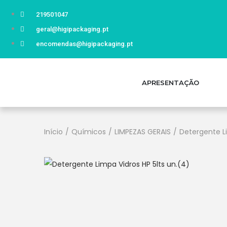
219501047
geral@higipackaging.pt
encomendas@higipackaging.pt
APRESENTAÇÃO
Início
/
Químicos
/
LIMPEZAS GERAIS
/
Detergente Li