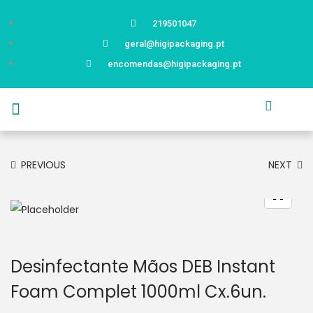
219501047
geral@higipackaging.pt
encomendas@higipackaging.pt
APRESENTAÇÃO
PRODUTOS
CURIOSIDADES
CATÁLOGOS
CONTACTOS
PREVIOUS
NEXT
Desinfectante Mãos DEB Instant
Foam Complet 1000ml Cx.6un.