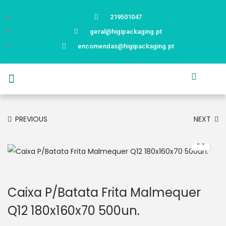
219501047
geral@higipackaging.pt
encomendas@higipackaging.pt
APRESENTAÇÃO
PRODUTOS
CURIOSIDADES
CATÁLOGOS
CONTACTOS
PREVIOUS
NEXT
Caixa P/Batata Frita Malmequer
Q12 180x160x70 500un.