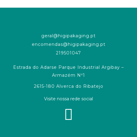
geral@higipakaging.pt
encomendas@higipakaging.pt
219501047
Estrada do Adarse Parque Industrial Argibay –
Armazém Nº1
2615-180 Alverca do Ribatejo
Visite nossa rede social