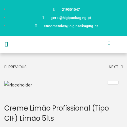
219501047
geral@higipackaging.pt
encomendas@higipackaging.pt
APRESENTAÇÃO
PRODUTOS
CURIOSIDADES
CATÁLOGOS
CONTACTOS
PREVIOUS
NEXT
Creme Limão Profissional (Tipo
CIF) Limão 5lts