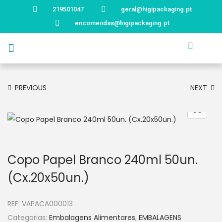
219501047
geral@higipackaging.pt
encomendas@higipackaging.pt
APRESENTAÇÃO
PRODUTOS
CURIOSIDADES
CATÁLOGOS
CONTACTOS
PREVIOUS
NEXT
Copo Papel Branco 240ml 50un.
(Cx.20x50un.)
REF:
VAPACA000013
Categorias:
Embalagens Alimentares
,
EMBALAGENS