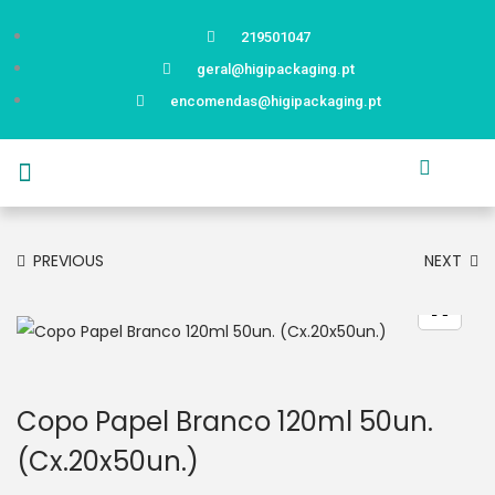
219501047
geral@higipackaging.pt
encomendas@higipackaging.pt
APRESENTAÇÃO
PRODUTOS
CURIOSIDADES
CATÁLOGOS
CONTACTOS
PREVIOUS
NEXT
Copo Papel Branco 120ml 50un.
(Cx.20x50un.)