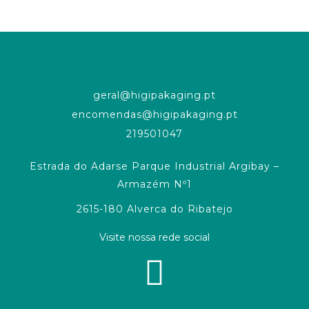
geral@higipakaging.pt
encomendas@higipakaging.pt
219501047
Estrada do Adarse Parque Industrial Argibay –
Armazém Nº1
2615-180 Alverca do Ribatejo
Visite nossa rede social